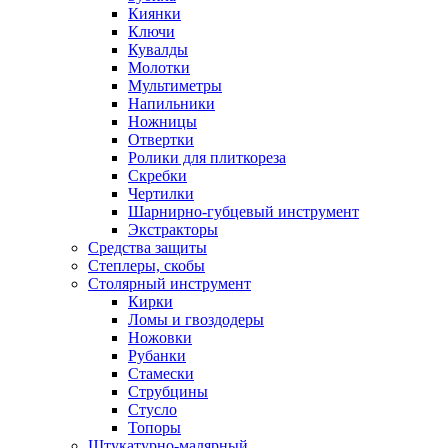
Киянки
Ключи
Кувалды
Молотки
Мультиметры
Напильники
Ножницы
Отвертки
Ролики для плиткореза
Скребки
Чертилки
Шарнирно-губцевый инструмент
Экстракторы
Средства защиты
Степлеры, скобы
Столярный инструмент
Кирки
Ломы и гвоздодеры
Ножовки
Рубанки
Стамески
Струбцины
Стусло
Топоры
Штукатурно-малярный