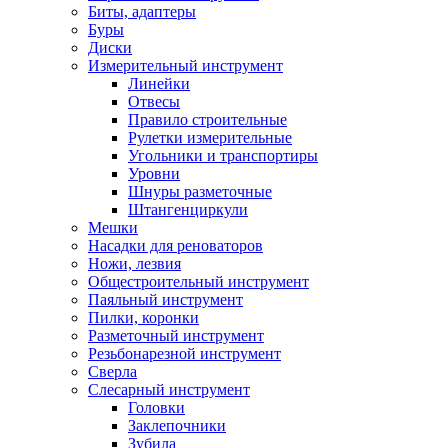
Биты, адаптеры
Буры
Диски
Измерительный инструмент
Линейки
Отвесы
Правило строительные
Рулетки измерительные
Угольники и транспортиры
Уровни
Шнуры разметочные
Штангенциркули
Мешки
Насадки для реноваторов
Ножи, лезвия
Общестроительный инструмент
Паяльный инструмент
Пилки, коронки
Разметочный инструмент
Резьбонарезной инструмент
Сверла
Слесарный инструмент
Головки
Заклепочники
Зубила