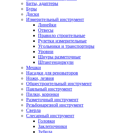
Биты, адаптеры
Буры
Диски
Измерительный инструмент
Линейки
Отвесы
Правило строительные
Рулетки измерительные
Угольники и транспортиры
Уровни
Шнуры разметочные
Штангенциркули
Мешки
Насадки для реноваторов
Ножи, лезвия
Общестроительный инструмент
Паяльный инструмент
Пилки, коронки
Разметочный инструмент
Резьбонарезной инструмент
Сверла
Слесарный инструмент
Головки
Заклепочники
Зубила