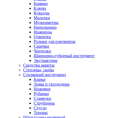
Киянки
Ключи
Кувалды
Молотки
Мультиметры
Напильники
Ножницы
Отвертки
Ролики для плиткореза
Скребки
Чертилки
Шарнирно-губцевый инструмент
Экстракторы
Средства защиты
Степлеры, скобы
Столярный инструмент
Кирки
Ломы и гвоздодеры
Ножовки
Рубанки
Стамески
Струбцины
Стусло
Топоры
Штукатурно-малярный