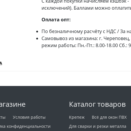
С каждой покупки начисляем кэшбэк -
исключений). Баллами можно оплатить
Оплата опт:
По безналичному расчёту с НДС / За н
Самовывоз из магазина: г. Череповец, 
режим работы: Пн.-Пт.: 8.00-18.00 Сб.: 
А
агазине
Каталог товаров
кты
Условия работы
Крепеж
Всё для окон ПВХ
ика конфиденциальности
Для сварки и резки металла