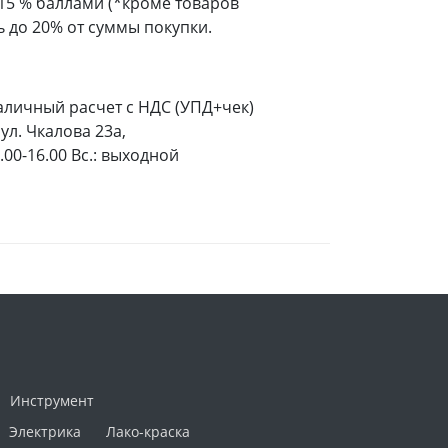
 15 % баллами (*кроме товаров
 до 20% от суммы покупки.
аличный расчет с НДС (УПД+чек)
ул. Чкалова 23а,
9.00-16.00 Вс.: выходной
Инструмент
Электрика
Лако-краска