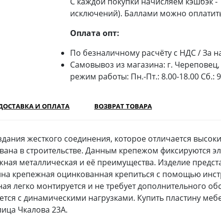
С каждой покупки начисляем кэшбэк -
исключений). Баллами можно оплатить
Оплата опт:
По безналичному расчёту с НДС / За н
Самовывоз из магазина: г. Череповец, 
режим работы: Пн.-Пт.: 8.00-18.00 Сб.: 
ДОСТАВКА И ОПЛАТА
ВОЗВРАТ ТОВАРА
здания жесткого соединения, которое отличается высок
вана в строительстве. Данным крепежом фиксируются э
жная металлическая и её преимущества. Изделие предст
тина крепежная оцинкованная крепиться с помощью инст
ая легко монтируется и не требует дополнительного об
яется с динамическими нагрузками. Купить пластину ме
лица Чкалова 23А.