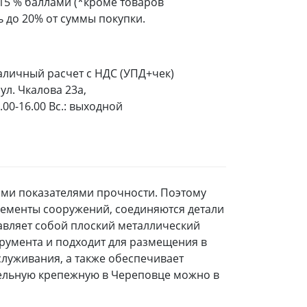
 15 % баллами (*кроме товаров
 до 20% от суммы покупки.
аличный расчет с НДС (УПД+чек)
ул. Чкалова 23а,
9.00-16.00 Вс.: выходной
ими показателями прочности. Поэтому
лементы сооружений, соединяются детали
авляет собой плоский металлический
румента и подходит для размещения в
служивания, а также обеспечивает
бельную крепежную в Череповце можно в