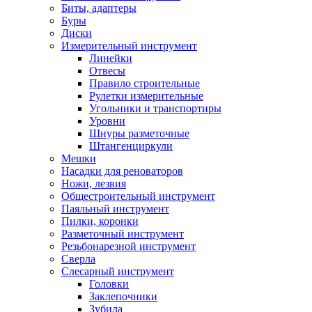
Биты, адаптеры
Буры
Диски
Измерительный инструмент
Линейки
Отвесы
Правило строительные
Рулетки измерительные
Угольники и транспортиры
Уровни
Шнуры разметочные
Штангенциркули
Мешки
Насадки для реноваторов
Ножи, лезвия
Общестроительный инструмент
Паяльный инструмент
Пилки, коронки
Разметочный инструмент
Резьбонарезной инструмент
Сверла
Слесарный инструмент
Головки
Заклепочники
Зубила