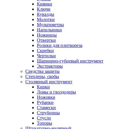
Киянки
Ключи
Кувалды
Молотки
Мультиметры
Напильники
Ножницы
Отвертки
Ролики для плиткореза
Скребки
Чертилки
Шарнирно-губцевый инструмент
Экстракторы
Средства защиты
Степлеры, скобы
Столярный инструмент
Кирки
Ломы и гвоздодеры
Ножовки
Рубанки
Стамески
Струбцины
Стусло
Топоры
Штукатурно-малярный