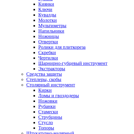
Киянки
Ключи
Кувалды
Молотки
Мультиметры
Напильники
Ножницы
Отвертки
Ролики для плиткореза
Скребки
Чертилки
Шарнирно-губцевый инструмент
Экстракторы
Средства защиты
Степлеры, скобы
Столярный инструмент
Кирки
Ломы и гвоздодеры
Ножовки
Рубанки
Стамески
Струбцины
Стусло
Топоры
Штукатурно-малярный