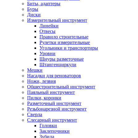
Биты, адаптеры
Буры
Диски
Измерительный инструмент
Линейки
Отвесы
Правило строительные
Рулетки измерительные
Угольники и транспортиры
Уровни
Шнуры разметочные
Штангенциркули
Мешки
Насадки для реноваторов
Ножи, лезвия
Общестроительный инструмент
Паяльный инструмент
Пилки, коронки
Разметочный инструмент
Резьбонарезной инструмент
Сверла
Слесарный инструмент
Головки
Заклепочники
Зубила