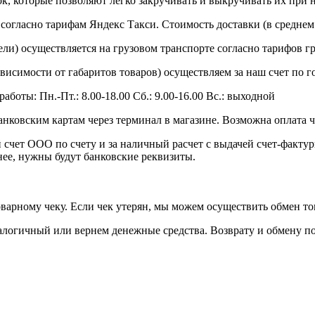
к, которые позволяют легко закручивать и выкручивать их при 
согласно тарифам Яндекс Такси. Стоимость доставки (в среднем 
ли) осуществляется на грузовом транспорте согласно тарифов гру
зависимости от габаритов товаров) осуществляем за наш счет по г
работы: Пн.-Пт.: 8.00-18.00 Сб.: 9.00-16.00 Вс.: выходной
анковским картам через терминал в магазине. Возможна оплата 
 счет ООО по счету и за наличный расчет с выдачей счет-факту
нее, нужны будут банковские реквизиты.
товарному чеку. Если чек утерян, мы можем осуществить обмен т
аналогичный или вернем денежные средства. Возврату и обмену 