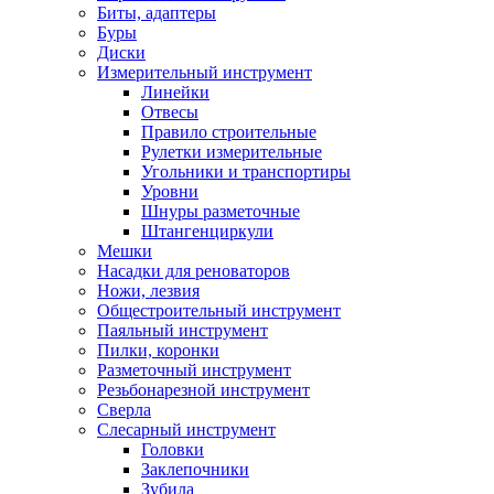
Биты, адаптеры
Буры
Диски
Измерительный инструмент
Линейки
Отвесы
Правило строительные
Рулетки измерительные
Угольники и транспортиры
Уровни
Шнуры разметочные
Штангенциркули
Мешки
Насадки для реноваторов
Ножи, лезвия
Общестроительный инструмент
Паяльный инструмент
Пилки, коронки
Разметочный инструмент
Резьбонарезной инструмент
Сверла
Слесарный инструмент
Головки
Заклепочники
Зубила