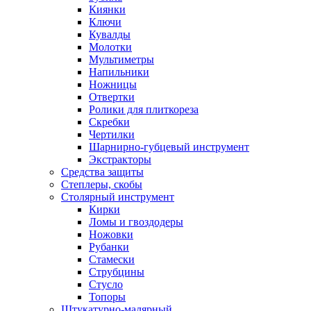
Киянки
Ключи
Кувалды
Молотки
Мультиметры
Напильники
Ножницы
Отвертки
Ролики для плиткореза
Скребки
Чертилки
Шарнирно-губцевый инструмент
Экстракторы
Средства защиты
Степлеры, скобы
Столярный инструмент
Кирки
Ломы и гвоздодеры
Ножовки
Рубанки
Стамески
Струбцины
Стусло
Топоры
Штукатурно-малярный