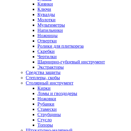
Киянки
Ключи
Кувалды
Молотки
Мультиметры
Напильники
Ножницы
Отвертки
Ролики для плиткореза
Скребки
Чертилки
Шарнирно-губцевый инструмент
Экстракторы
Средства защиты
Степлеры, скобы
Столярный инструмент
Кирки
Ломы и гвоздодеры
Ножовки
Рубанки
Стамески
Струбцины
Стусло
Топоры
Штукатурно-малярный