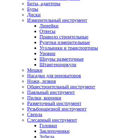
Биты, адаптеры
Буры
Диски
Измерительный инструмент
Линейки
Отвесы
Правило строительные
Рулетки измерительные
Угольники и транспортиры
Уровни
Шнуры разметочные
Штангенциркули
Мешки
Насадки для реноваторов
Ножи, лезвия
Общестроительный инструмент
Паяльный инструмент
Пилки, коронки
Разметочный инструмент
Резьбонарезной инструмент
Сверла
Слесарный инструмент
Головки
Заклепочники
Зубила