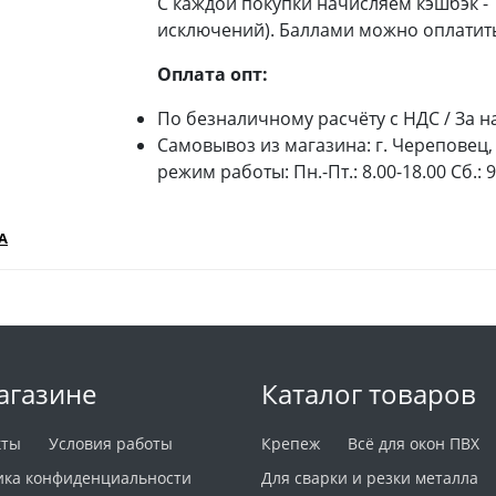
С каждой покупки начисляем кэшбэк -
исключений). Баллами можно оплатить
Оплата опт:
По безналичному расчёту с НДС / За н
Самовывоз из магазина: г. Череповец, 
режим работы: Пн.-Пт.: 8.00-18.00 Сб.: 
А
агазине
Каталог товаров
кты
Условия работы
Крепеж
Всё для окон ПВХ
ика конфиденциальности
Для сварки и резки металла