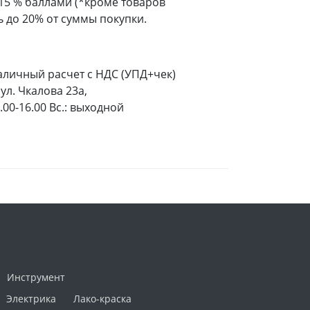
 15 % баллами (*кроме товаров
 до 20% от суммы покупки.
аличный расчет с НДС (УПД+чек)
ул. Чкалова 23а,
9.00-16.00 Вс.: выходной
Инструмент
Электрика
Лако-краска