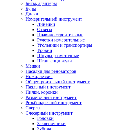
Биты, адаптеры
Буры
Диски
Измерительный инструмент
Линейки
Отвесы
Правило строительные
Рулетки измерительные
Угольники и транспортиры
Уровни
Шнуры разметочные
Штангенциркули
Мешки
Насадки для реноваторов
Ножи, лезвия
Общестроительный инструмент
Паяльный инструмент
Пилки, коронки
Разметочный инструмент
Резьбонарезной инструмент
Сверла
Слесарный инструмент
Головки
Заклепочники
Зубила