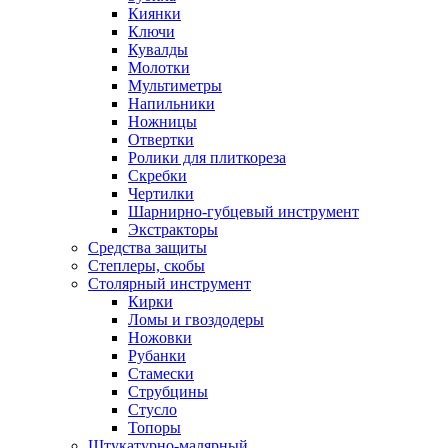
Киянки
Ключи
Кувалды
Молотки
Мультиметры
Напильники
Ножницы
Отвертки
Ролики для плиткореза
Скребки
Чертилки
Шарнирно-губцевый инструмент
Экстракторы
Средства защиты
Степлеры, скобы
Столярный инструмент
Кирки
Ломы и гвоздодеры
Ножовки
Рубанки
Стамески
Струбцины
Стусло
Топоры
Штукатурно-малярный