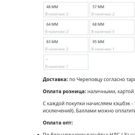
48 ММ
57 ММ
В наличии: 2
В наличии: 2
64 ММ
68 ММ
В наличии: 2
В наличии: 5
83 ММ
95 ММ
В наличии: 2
В наличии: 1
-
В наличии: 1
Доставка:
по Череповцу согласно тар
Оплата розница:
наличными, картой 
С каждой покупки начисляем кэшбэк -
исключений). Баллами можно оплатить
Оплата опт:
По безналичному расчёту с НДС / За н