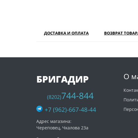
ДОСТАВКА И ОПЛАТА
ВОЗВРАТ ТОВАР
О м
БРИГАДИР
Конта
744-844
(8202)
Полит
+7 (962)-667-48-44
Персо
Адрес магазина:
Череповец, Чкалова 23а