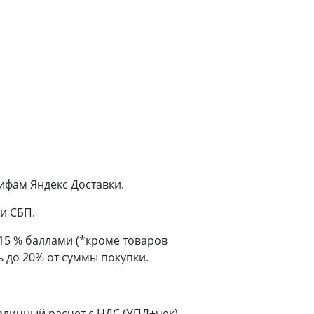
ифам Яндекс Доставки.
и СБП.
 15 % баллами (*кроме товаров
 до 20% от суммы покупки.
аличный расчет с НДС (УПД+чек)