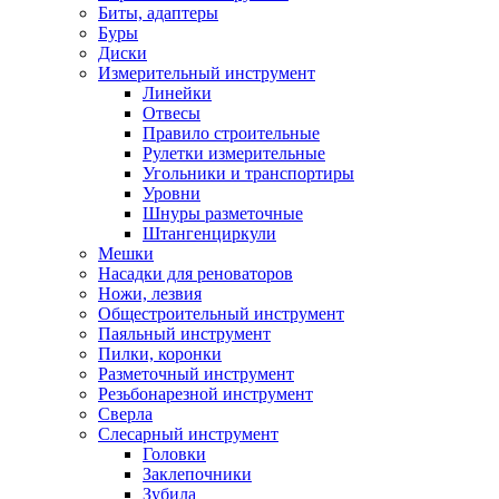
Биты, адаптеры
Буры
Диски
Измерительный инструмент
Линейки
Отвесы
Правило строительные
Рулетки измерительные
Угольники и транспортиры
Уровни
Шнуры разметочные
Штангенциркули
Мешки
Насадки для реноваторов
Ножи, лезвия
Общестроительный инструмент
Паяльный инструмент
Пилки, коронки
Разметочный инструмент
Резьбонарезной инструмент
Сверла
Слесарный инструмент
Головки
Заклепочники
Зубила