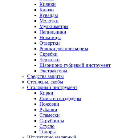
Киянки
Ключи
Кувалды
Молотки
Мультиметры
Напильники
Ножницы
Отвертки
Ролики для плиткореза
Скребки
Чертилки
Шарнирно-губцевый инструмент
Экстракторы
Средства защиты
Степлеры, скобы
Столярный инструмент
Кирки
Ломы и гвоздодеры
Ножовки
Рубанки
Стамески
Струбцины
Стусло
Топоры
Штукатурно-малярный