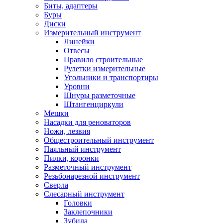
Биты, адаптеры
Буры
Диски
Измерительный инструмент
Линейки
Отвесы
Правило строительные
Рулетки измерительные
Угольники и транспортиры
Уровни
Шнуры разметочные
Штангенциркули
Мешки
Насадки для реноваторов
Ножи, лезвия
Общестроительный инструмент
Паяльный инструмент
Пилки, коронки
Разметочный инструмент
Резьбонарезной инструмент
Сверла
Слесарный инструмент
Головки
Заклепочники
Зубила