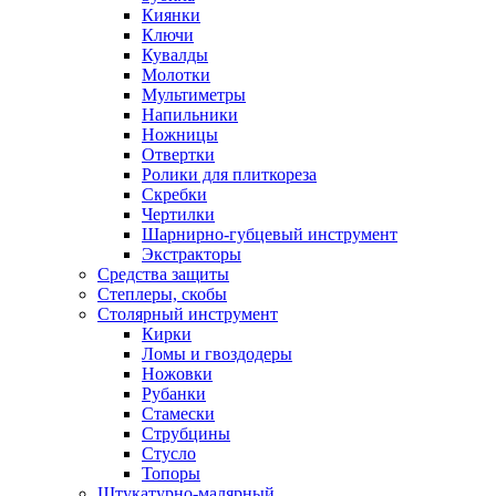
Киянки
Ключи
Кувалды
Молотки
Мультиметры
Напильники
Ножницы
Отвертки
Ролики для плиткореза
Скребки
Чертилки
Шарнирно-губцевый инструмент
Экстракторы
Средства защиты
Степлеры, скобы
Столярный инструмент
Кирки
Ломы и гвоздодеры
Ножовки
Рубанки
Стамески
Струбцины
Стусло
Топоры
Штукатурно-малярный