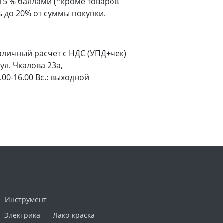
 15 % баллами (*кроме товаров
 до 20% от суммы покупки.
аличный расчет с НДС (УПД+чек)
ул. Чкалова 23а,
9.00-16.00 Вс.: выходной
Инструмент
Электрика
Лако-краска