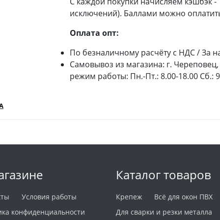
С каждой покупки начисляем кэшбэк -
исключений). Баллами можно оплатить
Оплата опт:
По безналичному расчёту с НДС / За н
Самовывоз из магазина: г. Череповец, 
режим работы: Пн.-Пт.: 8.00-18.00 Сб.: 
А
агазине
Каталог товаров
кты
Условия работы
Крепеж
Всё для окон ПВХ
ика конфиденциальности
Для сварки и резки металла