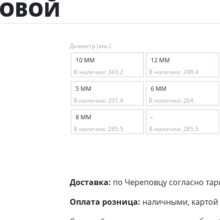
ТОВОЙ
Диаметр (мм.)
10 ММ
12 ММ
В наличии: 343.2
В наличии: 288.4
5 ММ
6 ММ
В наличии: 201.4
В наличии: 264
8 ММ
-
В наличии: 285.5
В наличии: 285.5
Доставка:
по Череповцу согласно тар
Оплата розница:
наличными, картой 