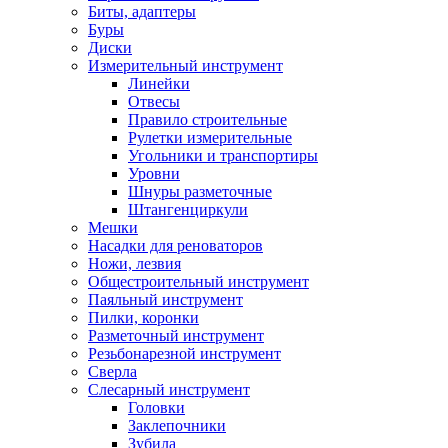
Биты, адаптеры
Буры
Диски
Измерительный инструмент
Линейки
Отвесы
Правило строительные
Рулетки измерительные
Угольники и транспортиры
Уровни
Шнуры разметочные
Штангенциркули
Мешки
Насадки для реноваторов
Ножи, лезвия
Общестроительный инструмент
Паяльный инструмент
Пилки, коронки
Разметочный инструмент
Резьбонарезной инструмент
Сверла
Слесарный инструмент
Головки
Заклепочники
Зубила