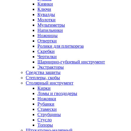
Киянки
Ключи
Кувалды
Молотки
Мультиметры
Напильники
Ножницы
Отвертки
Ролики для плиткореза
Скребки
Чертилки
Шарнирно-губцевый инструмент
Экстракторы
Средства защиты
Степлеры, скобы
Столярный инструмент
Кирки
Ломы и гвоздодеры
Ножовки
Рубанки
Стамески
Струбцины
Стусло
Топоры
Штукатурно-малярный