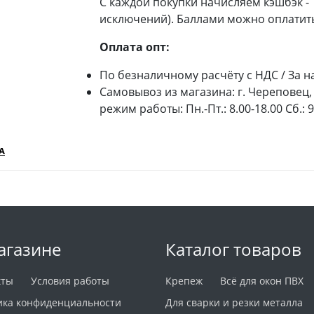
С каждой покупки начисляем кэшбэк -
исключений). Баллами можно оплатить
Оплата опт:
По безналичному расчёту с НДС / За н
Самовывоз из магазина: г. Череповец, 
режим работы: Пн.-Пт.: 8.00-18.00 Сб.: 
А
агазине
Каталог товаров
кты
Условия работы
Крепеж
Всё для окон ПВХ
ика конфиденциальности
Для сварки и резки металла