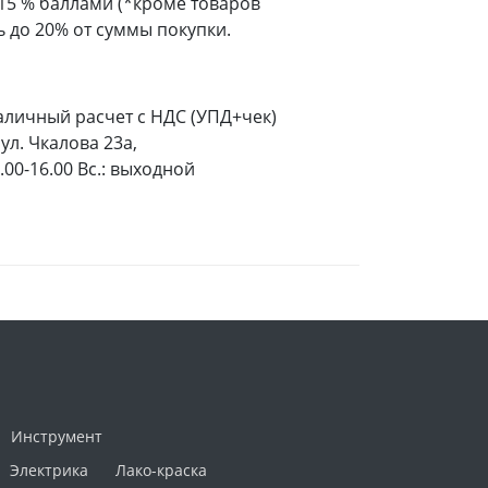
 15 % баллами (*кроме товаров
 до 20% от суммы покупки.
аличный расчет с НДС (УПД+чек)
ул. Чкалова 23а,
9.00-16.00 Вс.: выходной
Инструмент
Электрика
Лако-краска