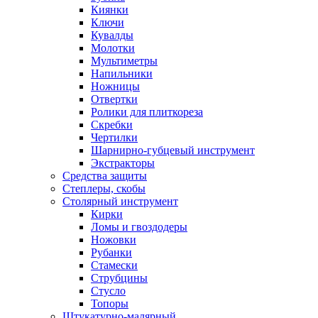
Киянки
Ключи
Кувалды
Молотки
Мультиметры
Напильники
Ножницы
Отвертки
Ролики для плиткореза
Скребки
Чертилки
Шарнирно-губцевый инструмент
Экстракторы
Средства защиты
Степлеры, скобы
Столярный инструмент
Кирки
Ломы и гвоздодеры
Ножовки
Рубанки
Стамески
Струбцины
Стусло
Топоры
Штукатурно-малярный