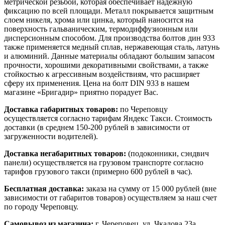
метрической резьбой, которая обеспечивает надежную
фиксацию по всей площади. Металл покрывается защитным
слоем никеля, хрома или цинка, который наносится на
поверхность гальваническим, термодиффузионным или
дисперсионным способом. Для производства болтов дин 933
также применяется медный сплав, нержавеющая сталь, латунь
и алюминий. Данные материалы обладают большим запасом
прочности, хорошими декоративными свойствами, а также
стойкостью к агрессивным воздействиям, что расширяет
сферу их применения. Цена на болт DIN 933 в нашем
магазине «Бригадир» приятно порадует Вас.
Доставка габаритных товаров:
по Череповцу
осуществляется согласно тарифам Яндекс Такси. Стоимость
доставки (в среднем 150-200 рублей в зависимости от
загруженности водителей).
Доставка негабаритных товаров:
(подоконники, сэндвич
панели) осуществляется на грузовом транспорте согласно
тарифов грузового такси (примерно 600 рублей в час).
Бесплатная доставка:
заказа на сумму от 15 000 рублей (вне
зависимости от габаритов товаров) осуществляем за наш счет
по городу Череповцу.
Самовывоз из магазина:
г. Череповец, ул. Чкалова 23а,