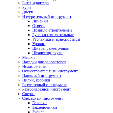
Биты, адаптеры
Буры
Диски
Измерительный инструмент
Линейки
Отвесы
Правило строительные
Рулетки измерительные
Угольники и транспортиры
Уровни
Шнуры разметочные
Штангенциркули
Мешки
Насадки для реноваторов
Ножи, лезвия
Общестроительный инструмент
Паяльный инструмент
Пилки, коронки
Разметочный инструмент
Резьбонарезной инструмент
Сверла
Слесарный инструмент
Головки
Заклепочники
Зубила