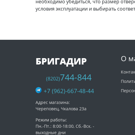
необходимо убедиться, что размер отверс
условия эксплуатации и выбирать соотве
О м
БРИГАДИР
Конта
744-844
(8202)
Полит
+7 (962)-667-48-44
Персо
Адрес магазина:
Череповец, Чкалова 23а
Режим работы:
Пн.-Пт.: 8:00-18:00, Сб.-Вск. -
выходные дни