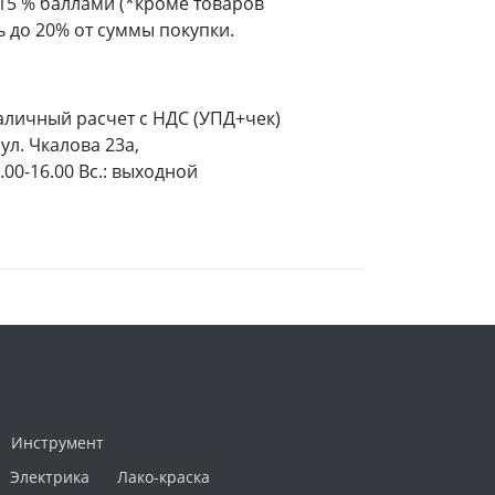
 15 % баллами (*кроме товаров
 до 20% от суммы покупки.
аличный расчет с НДС (УПД+чек)
ул. Чкалова 23а,
9.00-16.00 Вс.: выходной
Инструмент
Электрика
Лако-краска