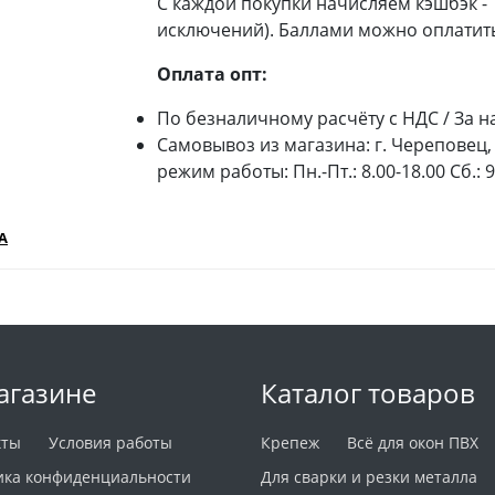
С каждой покупки начисляем кэшбэк -
исключений). Баллами можно оплатить
Оплата опт:
По безналичному расчёту с НДС / За н
Самовывоз из магазина: г. Череповец, 
режим работы: Пн.-Пт.: 8.00-18.00 Сб.: 
А
агазине
Каталог товаров
кты
Условия работы
Крепеж
Всё для окон ПВХ
ика конфиденциальности
Для сварки и резки металла