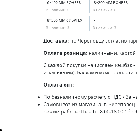
6*400 ММ BOHRER
8*200 ММ BOHRER
В наличии: 0
В наличии: 0
8*300 ММ СИБРТЕХ
-
В наличии: 3
В наличии: 3
Доставка:
по Череповцу согласно тар
Оплата розница:
наличными, картой 
С каждой покупки начисляем кэшбэк -
исключений). Баллами можно оплатить
Оплата опт:
По безналичному расчёту с НДС / За н
Самовывоз из магазина: г. Череповец, 
режим работы: Пн.-Пт.: 8.00-18.00 Сб.: 
А