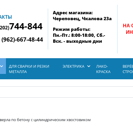
Адрес магазина:
АКТЫ
Череповец, Чкалова 23а
744-844
НА 
8202)
Режим работы:
ИН
Пн.-Пт.: 8:00-18:00, Сб.-
 (962)-667-48-44
Вск. - выходные дни
ДЛЯ СВАРКИ И РЕЗКИ
ЭЛЕКТРИКА
ЛАКО-
ВЕРЁ
МЕТАЛЛА
КРАСКА
СТР
верла по бетону с цилиндрическим хвостовиком