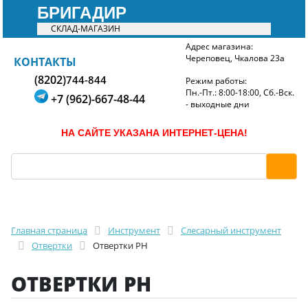
БРИГАДИР
СКЛАД-МАГАЗИН
Адрес магазина:
Череповец, Чкалова 23а
БРИГАДИР
КОНТАКТЫ
(8202)
744-844
Режим работы:
Пн.-Пт.: 8:00-18:00, Сб.-Вск.
+7 (962)-667-48-44
- выходные дни
НА САЙТЕ УКАЗАНА ИНТЕРНЕТ-ЦЕНА!
Главная страница
Инструмент
Слесарный инструмент
Отвертки
Отвертки PH
ОТВЕРТКИ PH