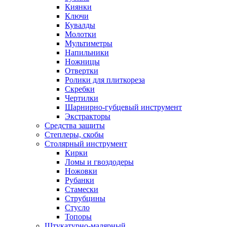
Киянки
Ключи
Кувалды
Молотки
Мультиметры
Напильники
Ножницы
Отвертки
Ролики для плиткореза
Скребки
Чертилки
Шарнирно-губцевый инструмент
Экстракторы
Средства защиты
Степлеры, скобы
Столярный инструмент
Кирки
Ломы и гвоздодеры
Ножовки
Рубанки
Стамески
Струбцины
Стусло
Топоры
Штукатурно-малярный