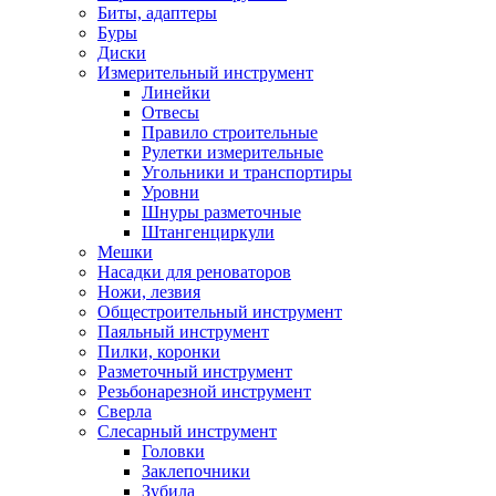
Биты, адаптеры
Буры
Диски
Измерительный инструмент
Линейки
Отвесы
Правило строительные
Рулетки измерительные
Угольники и транспортиры
Уровни
Шнуры разметочные
Штангенциркули
Мешки
Насадки для реноваторов
Ножи, лезвия
Общестроительный инструмент
Паяльный инструмент
Пилки, коронки
Разметочный инструмент
Резьбонарезной инструмент
Сверла
Слесарный инструмент
Головки
Заклепочники
Зубила