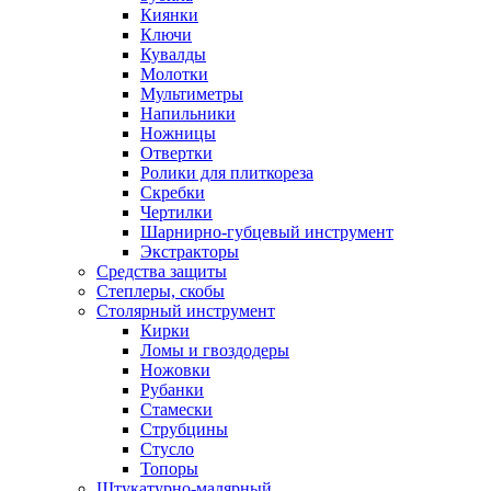
Киянки
Ключи
Кувалды
Молотки
Мультиметры
Напильники
Ножницы
Отвертки
Ролики для плиткореза
Скребки
Чертилки
Шарнирно-губцевый инструмент
Экстракторы
Средства защиты
Степлеры, скобы
Столярный инструмент
Кирки
Ломы и гвоздодеры
Ножовки
Рубанки
Стамески
Струбцины
Стусло
Топоры
Штукатурно-малярный