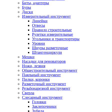
Биты, адаптеры
Буры
Диски
Измерительный инструмент
Линейки
Отвесы
Правило строительные
Рулетки измерительные
Угольники и транспортиры
Уровни
Шнуры разметочные
Штангенциркули
Мешки
Насадки для реноваторов
Ножи, лезвия
Общестроительный инструмент
Паяльный инструмент
Пилки, коронки
Разметочный инструмент
Резьбонарезной инструмент
Сверла
Слесарный инструмент
Головки
Заклепочники
Зубила