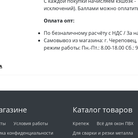
С каждой покупки начисляем кэшбэк -
исключений). Баллами можно оплатить
Оплата опт:
По безналичному расчёту с НДС / За н
Самовывоз из магазина: г. Череповец, 
режим работы: Пн.-Пт.: 8.00-18.00 Сб.: 
А
агазине
Каталог товаров
кты
Условия работы
Крепеж
Всё для окон ПВХ
ика конфиденциальности
Для сварки и резки металла