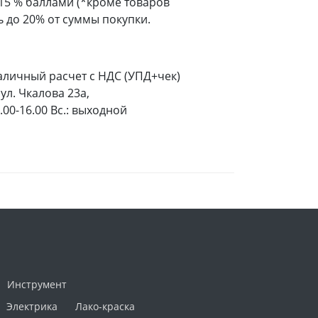
 15 % баллами (*кроме товаров
 до 20% от суммы покупки.
аличный расчет с НДС (УПД+чек)
ул. Чкалова 23а,
9.00-16.00 Вс.: выходной
Инструмент
Электрика
Лако-краска