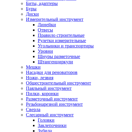
Биты, адаптеры
Буры
Диски
Измерительный инструмент
Линейки
Отвесы
Правило строительные
Рулетки измерительные
Угольники и транспортиры
Уровни
Шнуры разметочные
Штангенциркули
Мешки
Насадки для реноваторов
Ножи, лезвия
Общестроительный инструмент
Паяльный инструмент
Пилки, коронки
Разметочный инструмент
Резьбонарезной инструмент
Сверла
Слесарный инструмент
Головки
Заклепочники
Зубила