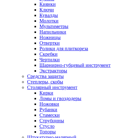
Киянки
Ключи
Кувалды
Молотки
Мультиметры
Напильники
Ножницы
Отвертки
Ролики для плиткореза
Скребки
Чертилки
Шарнирно-губцевый инструмент
Экстракторы
Средства защиты
Степлеры, скобы
Столярный инструмент
Кирки
Ломы и гвоздодеры
Ножовки
Рубанки
Стамески
Струбцины
Стусло
Топоры
Штукатурно-малярный