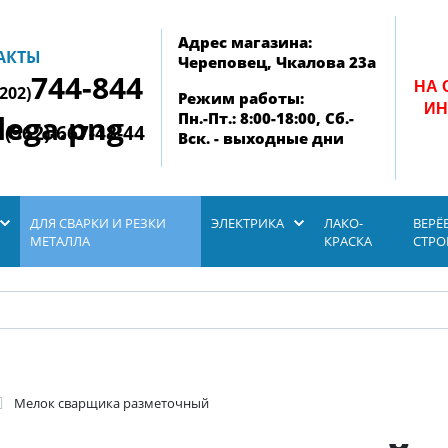
Адрес магазина:
АКТЫ
Череповец, Чкалова 23а
744-844
НА 
8202)
Режим работы:
ИН
Пн.-Пт.: 8:00-18:00, Сб.-
 (962)-667-48-44
Вск. - выходные дни
ДЛЯ СВАРКИ И РЕЗКИ
ЭЛЕКТРИКА
ЛАКО-
ВЕРЁ
МЕТАЛЛА
КРАСКА
СТР
Мелок сварщика разметочный