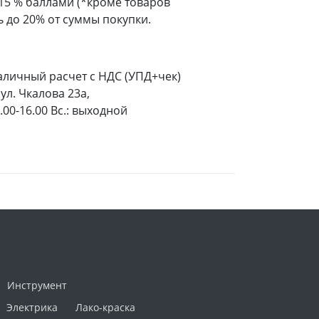
 15 % баллами (*кроме товаров
 до 20% от суммы покупки.
аличный расчет с НДС (УПД+чек)
ул. Чкалова 23а,
9.00-16.00 Вс.: выходной
Инструмент
Электрика
Лако-краска