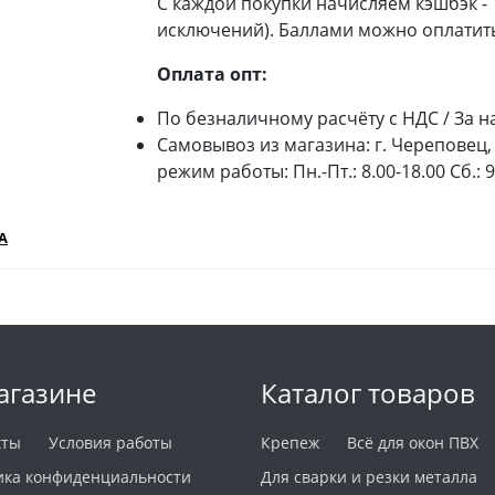
С каждой покупки начисляем кэшбэк -
исключений). Баллами можно оплатить
Оплата опт:
По безналичному расчёту с НДС / За н
Самовывоз из магазина: г. Череповец, 
режим работы: Пн.-Пт.: 8.00-18.00 Сб.: 
А
агазине
Каталог товаров
кты
Условия работы
Крепеж
Всё для окон ПВХ
ика конфиденциальности
Для сварки и резки металла