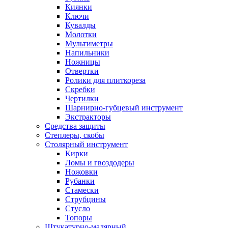
Киянки
Ключи
Кувалды
Молотки
Мультиметры
Напильники
Ножницы
Отвертки
Ролики для плиткореза
Скребки
Чертилки
Шарнирно-губцевый инструмент
Экстракторы
Средства защиты
Степлеры, скобы
Столярный инструмент
Кирки
Ломы и гвоздодеры
Ножовки
Рубанки
Стамески
Струбцины
Стусло
Топоры
Штукатурно-малярный