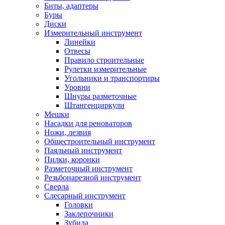
Биты, адаптеры
Буры
Диски
Измерительный инструмент
Линейки
Отвесы
Правило строительные
Рулетки измерительные
Угольники и транспортиры
Уровни
Шнуры разметочные
Штангенциркули
Мешки
Насадки для реноваторов
Ножи, лезвия
Общестроительный инструмент
Паяльный инструмент
Пилки, коронки
Разметочный инструмент
Резьбонарезной инструмент
Сверла
Слесарный инструмент
Головки
Заклепочники
Зубила